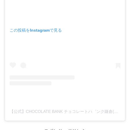
この投稿をInstagramで見る
【公式】CHOCOLATE BANK チョコレートハ゛ンク鎌倉(@chocolate_bank_)がシェアした投稿