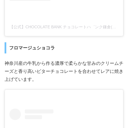
【公式】CHOCOLATE BANK チョコレートハ゛ンク鎌倉(@chocolate_bank_)がシェアした投稿
フロマージュショコラ
神奈川産の牛乳から作る濃厚で柔らかな甘みのクリームチ
ーズと香り高いビターチョコレートを合わせてレアに焼き
上げています。