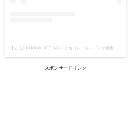
【公式】CHOCOLATE BANK チョコレートハ゛ンク鎌倉(@chocolate_bank_)がシェアした投稿
スポンサードリンク