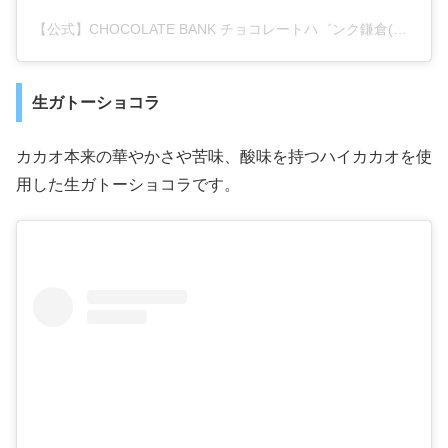
【公式】CHOCOLATE BANK チョコレートハ゛ンク鎌倉(@chocolate_bank_)がシェアした投稿
生ガトーショコラ
カカオ本来の華やかさや苦味、酸味を持つハイカカオを使
用した生ガトーショコラです。