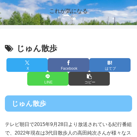
これが気になる
じゅん散歩
X
Facebook
はてブ
LINE
コピー
じゅん散歩
テレビ朝日で2015年9月28日より放送されている紀行番組
で、2022年現在は3代目散歩人の高田純次さんが様々なス