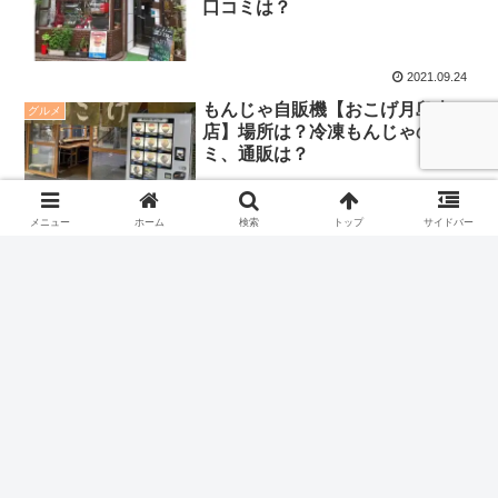
口コミは？
2021.09.24
もんじゃ自販機【おこげ月島本
グルメ
店】場所は？冷凍もんじゃの口コ
ミ、通販は？
2021.09.12
メニュー
ホーム
検索
トップ
サイドバー
スポンサードリンク