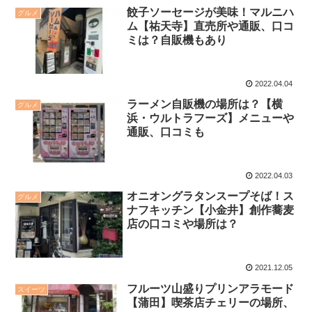
餃子ソーセージが美味！マルニハ
グルメ
ム【祐天寺】直売所や通販、口コ
ミは？自販機もあり
2022.04.04
ラーメン自販機の場所は？【横
グルメ
浜・ウルトラフーズ】メニューや
通販、口コミも
2022.04.03
オニオングラタンスープそば！ス
グルメ
ナフキッチン【小金井】創作蕎麦
店の口コミや場所は？
2021.12.05
フルーツ山盛りプリンアラモード
スイーツ
【蒲田】喫茶店チェリーの場所、