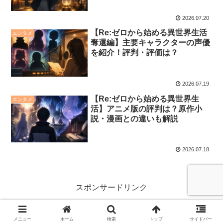
2026.07.20
【Re:ゼロから始める異世界生活
エンタメ
奪還編】主要キャラクターの声優
を紹介！評判・評価は？
2026.07.19
【Re:ゼロから始める異世界生
エンタメ
活】アニメ版の評判は？原作小
説・漫画との違いも解説
2026.07.18
スポンサードリンク
メニュー
ホーム
検索
トップ
サイドバー