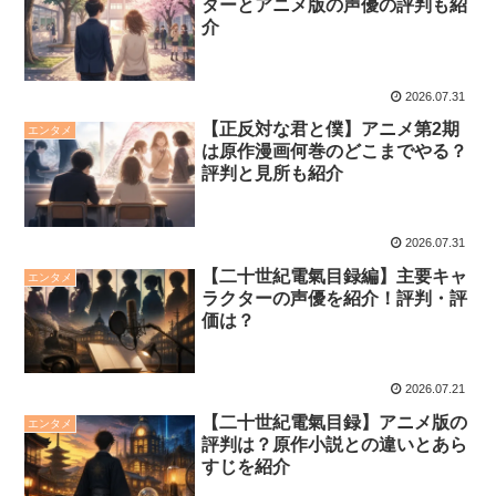
ターとアニメ版の声優の評判も紹
介
2026.07.31
【正反対な君と僕】アニメ第2期
エンタメ
は原作漫画何巻のどこまでやる？
評判と見所も紹介
2026.07.31
【二十世紀電氣目録編】主要キャ
エンタメ
ラクターの声優を紹介！評判・評
価は？
2026.07.21
【二十世紀電氣目録】アニメ版の
エンタメ
評判は？原作小説との違いとあら
すじを紹介