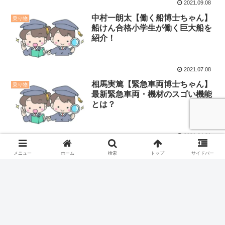
2021.09.08
中村一朗太【働く船博士ちゃん】
乗り物
船けん合格小学生が働く巨大船を
紹介！
2021.07.08
相馬実篤【緊急車両博士ちゃん】
乗り物
最新緊急車両・機材のスゴい機能
とは？
2021.04.21
メニュー
ホーム
検索
トップ
サイドバー
スポンサードリンク