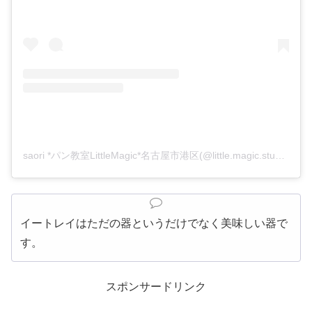
saori *パン教室LittleMagic*名古屋市港区(@little.magic.studio)がシェアした投稿
イートレイはただの器というだけでなく美味しい器で
す。
スポンサードリンク