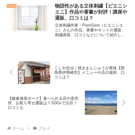
物語性がある立体刺繍【ピエニシ
グッズ
エニ】作品や著書が好評！講座や
通販、口コミは？
立体刺繍作家・PieniSieni（ピエニシエ
ニ）さんの作品、著書やキットの通販、
刺繍講座、口コミなどについて紹介しま
す。
くしや忠治｜焼きまんじゅうが美味【群
馬県伊勢崎市】メニューや店の場所、口
コミは？
【鎌倉海藻ポーク】食べられる店や直売
所、お取り寄せ通販は？SDGsで注目！
口コミも
ホーム
グルメ