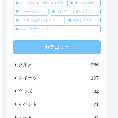
人生が変わる1分間の深イイ話
ザワつく!金曜日
スターバックス
激レアさんを連れてきた。
チコちゃんに叱られる！
家事ヤロウ!!!
全力！脱力タイムズ
カテゴリー
グルメ
386
スイーツ
107
グッズ
82
イベント
71
アート
64