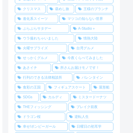
クリスマス
昼めし旅
王様のブランチ
進化系スイーツ
マツコの知らない世界
ぶらぶらサタデー
A-Studio＋
ウラ撮れちゃいました
情熱大陸
火曜サプライズ
台湾グルメ
せっかくグルメ
今夜くらべてみました
あさイチ
所さんお届けモノです！
行列のできる法律相談所
バレンタイン
食彩の王国
フィギュアスケート
屋形船
SDGs
カルディ
ミスタードーナツ
THEフィッシング
ブレイク前夜
ドラゴン桜
逆転人生
幸せ!ボンビーガール
日曜日の初耳学