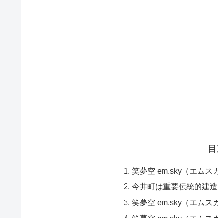
目
笑夢空 em.sky（エム
今井町は重要伝統的建造
笑夢空 em.sky（エム
笑夢空 em.sky（エ