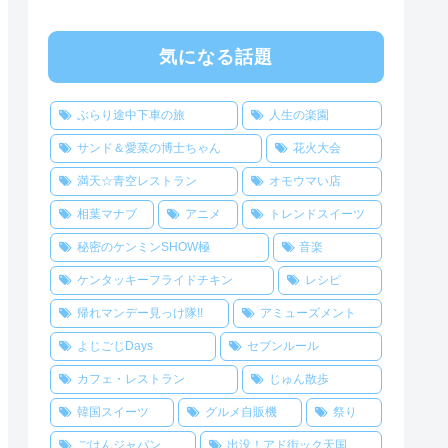
気になる話題
ぶらり途中下車の旅
人生の楽園
サンド＆愛菜の博士ちゃん
花火大会
満天☆青空レストラン
オモウマい店
相葉マナブ
アニメ
トレンドスイーツ
秘密のケンミンSHOW極
音楽
ケンタッキーフライドチキン
レシピ
帰れマンデー見っけ隊!!
アミューズメント
よじごじDays
セブンルール
カフェ・レストラン
じゅん散歩
韓国スイーツ
グルメ自販機
祭り
ごはんジャパン
出没！アド街ック天国