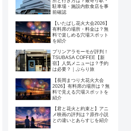
所と行き方は？最寄り駅・
駐車場・施設内飲食店を事
前確認
【いたばし花火大会2026】
有料席の場所・料金は？無
料で楽しめる穴場スポット
を紹介
プリンアラモーモが評判！
TSUBASA COFFEE【新
宿】人気メニューは？予約
は必要？｜ぶらり旅
【長岡まつり大花火大会
2026】有料席の場所は？無
料で見える穴場スポットを
紹介
【君と花火と約束と】アニ
メ映画の評判は？原作小説
との違いとあらすじを紹介