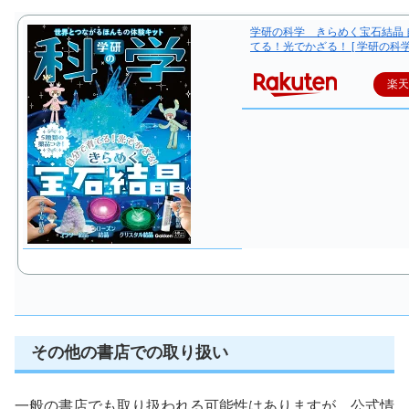
学研の科学 きらめく宝石結晶 
てる！光でかざる！ [ 学研の科学
楽
その他の書店での取り扱い
一般の書店でも取り扱われる可能性はありますが、公式情