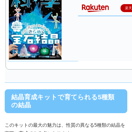
楽
結晶育成キットで育てられる5種類
の結晶
このキットの最大の魅力は、性質の異なる5種類の結晶を