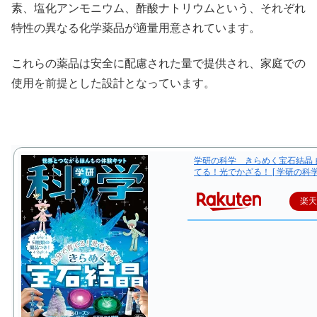
素、塩化アンモニウム、酢酸ナトリウムという、それぞれ
特性の異なる化学薬品が適量用意されています。
これらの薬品は安全に配慮された量で提供され、家庭での
使用を前提とした設計となっています。
学研の科学 きらめく宝石結晶 
てる！光でかざる！ [ 学研の科学
楽