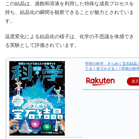
この結晶は、過飽和溶液を利用した特殊な成長プロセスを
持ち、結晶化の瞬間を観察できることが魅力とされていま
す。
温度変化による結晶化の様子は、化学の不思議を体感でき
る実験として評価されています。
学研の科学 きらめく宝石結晶 
てる！光でかざる！ [ 学研の科学
楽