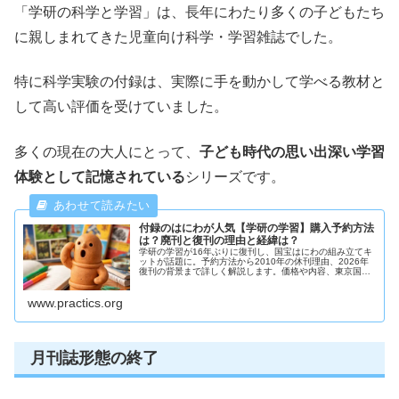
「学研の科学と学習」は、長年にわたり多くの子どもたち
に親しまれてきた児童向け科学・学習雑誌でした。
特に科学実験の付録は、実際に手を動かして学べる教材と
して高い評価を受けていました。
多くの現在の大人にとって、
子ども時代の思い出深い学習
体験として記憶されている
シリーズです。
付録のはにわが人気【学研の学習】購入予約方法
は？廃刊と復刊の理由と経緯は？
学研の学習が16年ぶりに復刊し、国宝はにわの組み立てキ
ットが話題に。予約方法から2010年の休刊理由、2026年
復刊の背景まで詳しく解説します。価格や内容、東京国立
博物館監修の魅力も紹介。
www.practics.org
月刊誌形態の終了