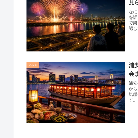
見
なに
を詳
で楽
認し
浦
グルメ
会
浦安
から
気船
す。