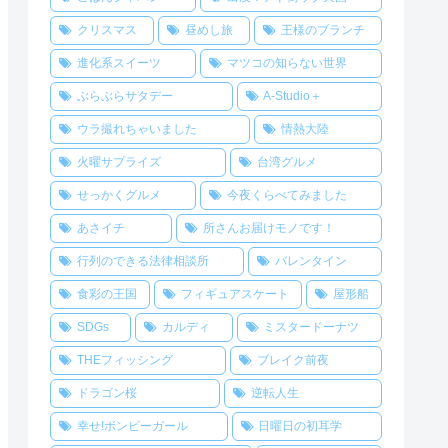
クリスマス
昼めし旅
王様のブランチ
進化系スイーツ
マツコの知らない世界
ぶらぶらサタデー
A-Studio＋
ウラ撮れちゃいました
情熱大陸
火曜サプライズ
台湾グルメ
せっかくグルメ
今夜くらべてみました
あさイチ
所さんお届けモノです！
行列のできる法律相談所
バレンタイン
食彩の王国
フィギュアスケート
屋形船
SDGs
カルディ
ミスタードーナツ
THEフィッシング
ブレイク前夜
ドラゴン桜
逆転人生
幸せ!ボンビーガール
日曜日の初耳学