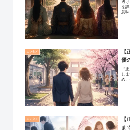
逃げ
を詳
意味
【
エンタメ
優
『正
しま
め、
【
エンタメ
ま