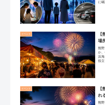
に確
【
イベント
場
熊野
か、
浜海
役立
【
イベント
れ
熊野