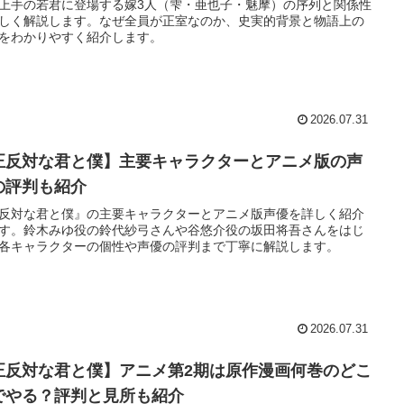
上手の若君に登場する嫁3人（雫・亜也子・魅摩）の序列と関係性
しく解説します。なぜ全員が正室なのか、史実的背景と物語上の
をわかりやすく紹介します。
2026.07.31
正反対な君と僕】主要キャラクターとアニメ版の声
の評判も紹介
反対な君と僕』の主要キャラクターとアニメ版声優を詳しく紹介
す。鈴木みゆ役の鈴代紗弓さんや谷悠介役の坂田将吾さんをはじ
各キャラクターの個性や声優の評判まで丁寧に解説します。
2026.07.31
正反対な君と僕】アニメ第2期は原作漫画何巻のどこ
でやる？評判と見所も紹介