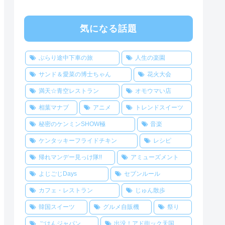
気になる話題
ぶらり途中下車の旅
人生の楽園
サンド＆愛菜の博士ちゃん
花火大会
満天☆青空レストラン
オモウマい店
相葉マナブ
アニメ
トレンドスイーツ
秘密のケンミンSHOW極
音楽
ケンタッキーフライドチキン
レシピ
帰れマンデー見っけ隊!!
アミューズメント
よじごじDays
セブンルール
カフェ・レストラン
じゅん散歩
韓国スイーツ
グルメ自販機
祭り
ごはんジャパン
出没！アド街ック天国