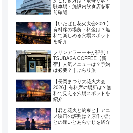
所と行き方は？最寄り駅・
駐車場・施設内飲食店を事
前確認
【いたばし花火大会2026】
有料席の場所・料金は？無
料で楽しめる穴場スポット
を紹介
プリンアラモーモが評判！
TSUBASA COFFEE【新
宿】人気メニューは？予約
は必要？｜ぶらり旅
【長岡まつり大花火大会
2026】有料席の場所は？無
料で見える穴場スポットを
紹介
【君と花火と約束と】アニ
メ映画の評判は？原作小説
との違いとあらすじを紹介