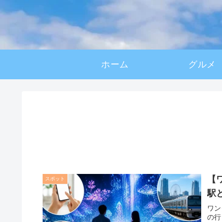
ホーム
グルメ
【
スポット
駅
ワン
の行