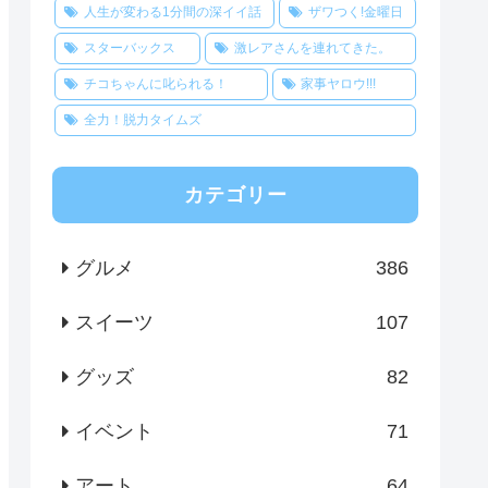
人生が変わる1分間の深イイ話
ザワつく!金曜日
スターバックス
激レアさんを連れてきた。
チコちゃんに叱られる！
家事ヤロウ!!!
全力！脱力タイムズ
カテゴリー
グルメ
386
スイーツ
107
グッズ
82
イベント
71
アート
64