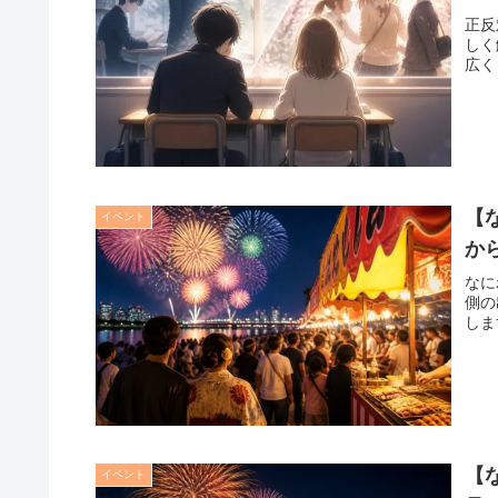
正反
しく
広く
【
イベント
か
なに
側の
しま
【
イベント