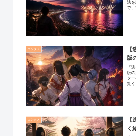
法を
で、
【
エンタメ
版
『逃
版の
ター
覧く
【
エンタメ
く