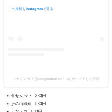
この投稿をInstagramで見る
ウナギノボリ(@unaginobori.shibuya)がシェアした投稿
骨せんべい 380円
肝の山椒煮 580円
うなトロ 880円