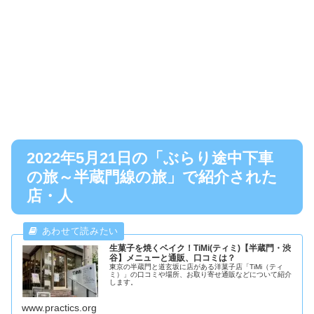
2022年5月21日の「ぶらり途中下車
の旅～半蔵門線の旅」で紹介された
店・人
生菓子を焼くベイク！TiMi(ティミ)【半蔵門・渋
谷】メニューと通販、口コミは？
東京の半蔵門と道玄坂に店がある洋菓子店「TiMi（ティ
ミ）」の口コミや場所、お取り寄せ通販などについて紹介
します。
www.practics.org