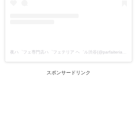
夜ハ゜フェ専門店ハ゜フェテリア ヘ゛ル渋谷(@parfaiteriabel_shibuya)がシェアした投稿
スポンサードリンク