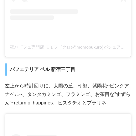
夜ハ゜フェ専門店 モモフ゛クロ(@momobukuro)がシェアした投稿
パフェテリア ベル 新宿三丁目
左上から時計回りに、太陽の丘、朝顔、紫陽花~ピンクア
ナベル~、タンタカミンゴ、フラミンゴ、お茶目な”すずら
ん”~return of happines、ビスタチオとプラリネ