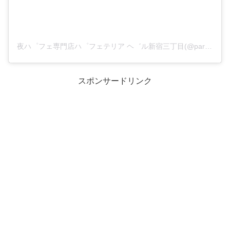
夜ハ゜フェ専門店ハ゜フェテリア ヘ゛ル新宿三丁目(@parfaiteriabel_shinjuku3)がシェアした投稿
スポンサードリンク