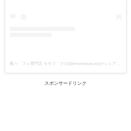
夜ハ゜フェ専門店 モモフ゛クロ(@momobukuro)がシェアした投稿
スポンサードリンク