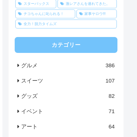
スターバックス
激レアさんを連れてきた。
チコちゃんに叱られる！
家事ヤロウ!!!
全力！脱力タイムズ
カテゴリー
グルメ
386
スイーツ
107
グッズ
82
イベント
71
アート
64