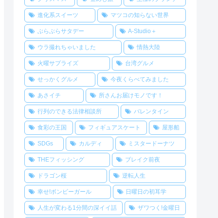
進化系スイーツ
マツコの知らない世界
ぶらぶらサタデー
A-Studio＋
ウラ撮れちゃいました
情熱大陸
火曜サプライズ
台湾グルメ
せっかくグルメ
今夜くらべてみました
あさイチ
所さんお届けモノです！
行列のできる法律相談所
バレンタイン
食彩の王国
フィギュアスケート
屋形船
SDGs
カルディ
ミスタードーナツ
THEフィッシング
ブレイク前夜
ドラゴン桜
逆転人生
幸せ!ボンビーガール
日曜日の初耳学
人生が変わる1分間の深イイ話
ザワつく!金曜日