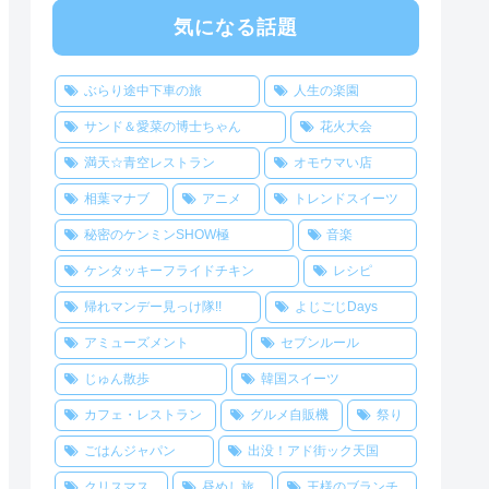
気になる話題
ぶらり途中下車の旅
人生の楽園
サンド＆愛菜の博士ちゃん
花火大会
満天☆青空レストラン
オモウマい店
相葉マナブ
アニメ
トレンドスイーツ
秘密のケンミンSHOW極
音楽
ケンタッキーフライドチキン
レシピ
帰れマンデー見っけ隊!!
よじごじDays
アミューズメント
セブンルール
じゅん散歩
韓国スイーツ
カフェ・レストラン
グルメ自販機
祭り
ごはんジャパン
出没！アド街ック天国
クリスマス
昼めし旅
王様のブランチ