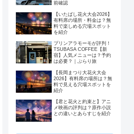
前確認
【いたばし花火大会2026】
有料席の場所・料金は？無
料で楽しめる穴場スポット
を紹介
プリンアラモーモが評判！
TSUBASA COFFEE【新
宿】人気メニューは？予約
は必要？｜ぶらり旅
【長岡まつり大花火大会
2026】有料席の場所は？無
料で見える穴場スポットを
紹介
【君と花火と約束と】アニ
メ映画の評判は？原作小説
との違いとあらすじを紹介