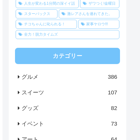
人生が変わる1分間の深イイ話
ザワつく!金曜日
スターバックス
激レアさんを連れてきた。
チコちゃんに叱られる！
家事ヤロウ!!!
全力！脱力タイムズ
カテゴリー
グルメ
386
スイーツ
107
グッズ
82
イベント
73
アート
64