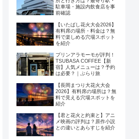
所と行き方は？最寄り駅・
駐車場・施設内飲食店を事
前確認
【いたばし花火大会2026】
有料席の場所・料金は？無
料で楽しめる穴場スポット
を紹介
プリンアラモーモが評判！
TSUBASA COFFEE【新
宿】人気メニューは？予約
は必要？｜ぶらり旅
【長岡まつり大花火大会
2026】有料席の場所は？無
料で見える穴場スポットを
紹介
【君と花火と約束と】アニ
メ映画の評判は？原作小説
との違いとあらすじを紹介