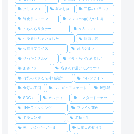
クリスマス
昼めし旅
王様のブランチ
進化系スイーツ
マツコの知らない世界
ぶらぶらサタデー
A-Studio＋
ウラ撮れちゃいました
情熱大陸
火曜サプライズ
台湾グルメ
せっかくグルメ
今夜くらべてみました
あさイチ
所さんお届けモノです！
行列のできる法律相談所
バレンタイン
食彩の王国
フィギュアスケート
屋形船
SDGs
カルディ
ミスタードーナツ
THEフィッシング
ブレイク前夜
ドラゴン桜
逆転人生
幸せ!ボンビーガール
日曜日の初耳学