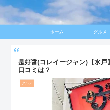
ホーム
グルメ
是好醤(コレイージャン)【水
口コミは？
グルメ