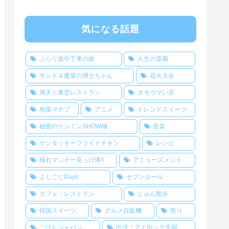
気になる話題
ぶらり途中下車の旅
人生の楽園
サンド＆愛菜の博士ちゃん
花火大会
満天☆青空レストラン
オモウマい店
相葉マナブ
アニメ
トレンドスイーツ
秘密のケンミンSHOW極
音楽
ケンタッキーフライドチキン
レシピ
帰れマンデー見っけ隊!!
アミューズメント
よじごじDays
セブンルール
カフェ・レストラン
じゅん散歩
韓国スイーツ
グルメ自販機
祭り
ごはんジャパン
出没！アド街ック天国