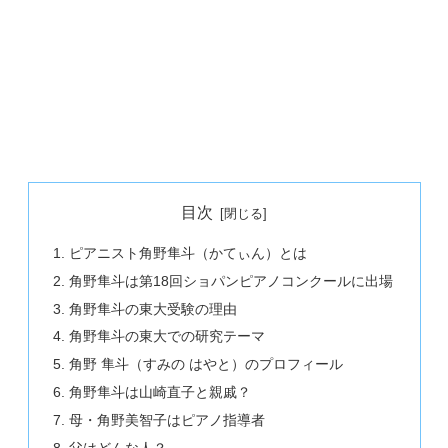
目次
ピアニスト角野隼斗（かてぃん）とは
角野隼斗は第18回ショパンピアノコンクールに出場
角野隼斗の東大受験の理由
角野隼斗の東大での研究テーマ
角野 隼斗（すみの はやと）のプロフィール
角野隼斗は山崎直子と親戚？
母・角野美智子はピアノ指導者
父はどんな人？