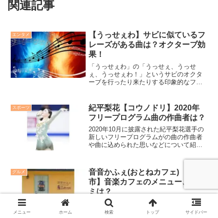
関連記事
【うっせぇわ】サビに似ているフ
エンタメ
レーズがある曲は？オクターブ効
果！
「うっせぇわ」の「うっせぇ、うっせ
ぇ、うっせぇわ！」というサビのオクタ
ーブを行ったり来たりする印象的なフレ
ーズと似たフレーズがある曲、そして、
なぜこのフレーズが耳に残るのかについ
て紹介します。
紀平梨花【コウノドリ】2020年
スポーツ
フリープログラム曲の作曲者は？
2020年10月に披露された紀平梨花選手の
新しいフリープログラムがの曲の作曲者
や曲に込められた思いなどについて紹介
しています。
音音かふぇ(おとねカフェ)【鴻巣
グルメ
市】音楽カフェのメニュー、口コ
ミは？
埼玉県鴻巣市にある音楽カフェ「音音か
ふぇ」のメニューや口コミなどについて
メニュー
ホーム
検索
トップ
サイドバー