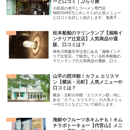
ーと口コミ｜ぶらり旅
小田原の煮干しラーメン専門店
NIBOSHIST(ニボシスト)の人気メニュー
と口コミを詳しく紹介します。鬼煮干や
特製煮干など看板メニューの特徴、店舗
情報、おすすめの楽しみ方まで解説して
います。
松本船舶のマリンランプ【湘南イ
グッズ
ンテリア辻堂店】人気商品や通
販、口コミは？
神奈川県藤沢市辻堂にある「湘南インテ
リア辻堂店」で販売している松本船舶の
マリンランプの人気商品や通販、口コミ
などについて紹介します。
山手の西洋館！カフェ エリスマ
グルメ
ン【横浜・元町】人気メニューや
口コミは？
横浜・元町の洋館「エリスマン邸」内に
ある「カフェ エリスマン」の人気メニュ
ーや口コミなどについて紹介します。
海鮮やフルーツ水キムチも！キム
グルメ
チラボトーキョー【代官山】メニ