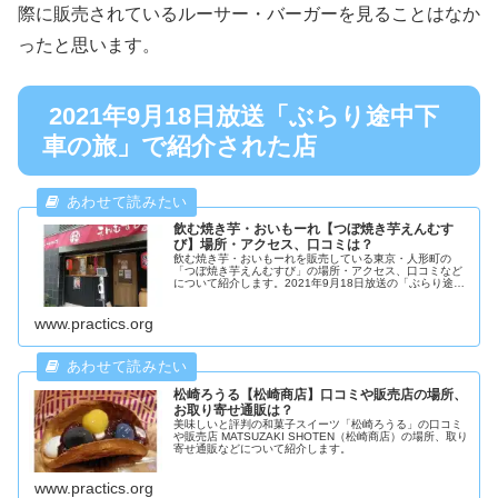
際に販売されているルーサー・バーガーを見ることはなか
ったと思います。
2021年9月18日放送「ぶらり途中下
車の旅」で紹介された店
飲む焼き芋・おいもーれ【つぼ焼き芋えんむす
び】場所・アクセス、口コミは？
飲む焼き芋・おいもーれを販売している東京・人形町の
「つぼ焼き芋えんむすび」の場所・アクセス、口コミなど
について紹介します。2021年9月18日放送の「ぶらり途中
下車の旅」でおいもーれが紹介されました。
www.practics.org
松崎ろうる【松崎商店】口コミや販売店の場所、
お取り寄せ通販は？
美味しいと評判の和菓子スイーツ「松崎ろうる」の口コミ
や販売店 MATSUZAKI SHOTEN（松崎商店）の場所、取り
寄せ通販などについて紹介します。
www.practics.org