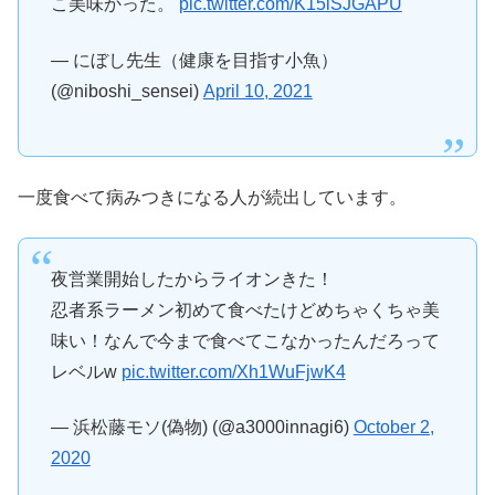
こ美味かった。
pic.twitter.com/K15iSJGAPU
— にぼし先生（健康を目指す小魚）
(@niboshi_sensei)
April 10, 2021
一度食べて病みつきになる人が続出しています。
夜営業開始したからライオンきた！
忍者系ラーメン初めて食べたけどめちゃくちゃ美
味い！なんで今まで食べてこなかったんだろって
レベルw
pic.twitter.com/Xh1WuFjwK4
— 浜松藤モソ(偽物) (@a3000innagi6)
October 2,
2020