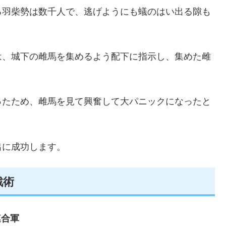
る羽柴勢は数千人で、逃げようにも蟻のはい出る隙も
は、城下の雌馬を集めるよう配下に指示し、集めた雌
。
ったため、雌馬を見て興奮して大パニックになったと
出に成功します。
戦術
連合軍