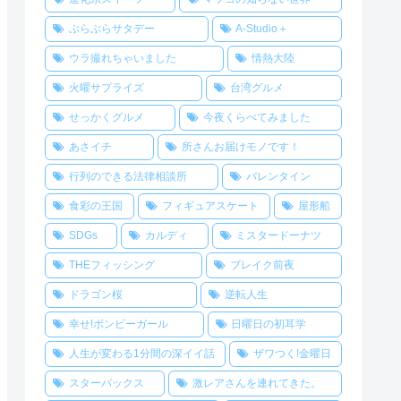
ぶらぶらサタデー
A-Studio＋
ウラ撮れちゃいました
情熱大陸
火曜サプライズ
台湾グルメ
せっかくグルメ
今夜くらべてみました
あさイチ
所さんお届けモノです！
行列のできる法律相談所
バレンタイン
食彩の王国
フィギュアスケート
屋形船
SDGs
カルディ
ミスタードーナツ
THEフィッシング
ブレイク前夜
ドラゴン桜
逆転人生
幸せ!ボンビーガール
日曜日の初耳学
人生が変わる1分間の深イイ話
ザワつく!金曜日
スターバックス
激レアさんを連れてきた。