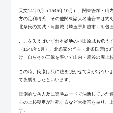
天文14年9月（1545年10月）、関東管領
方の足利晴氏、その他関東諸大名連合軍は約
北条氏の支城・河越城（
埼玉県川越市
）を包
ここを失えばいずれ本拠地の小田原城も危うく
（1546年5月）、北条家の当主・北条氏康は
け、自らその三隊を率いて山内・扇谷の両上
この時、氏康は兵に鎧を脱がせて音が出ない
て夜襲をしたといいます。
圧倒的な兵力差に楽勝ムードで油断していた
主の上杉朝定が討死するなど大損害を被り、
す。