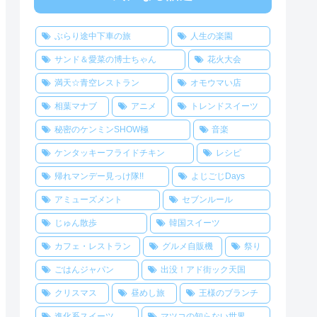
ぶらり途中下車の旅
人生の楽園
サンド＆愛菜の博士ちゃん
花火大会
満天☆青空レストラン
オモウマい店
相葉マナブ
アニメ
トレンドスイーツ
秘密のケンミンSHOW極
音楽
ケンタッキーフライドチキン
レシピ
帰れマンデー見っけ隊!!
よじごじDays
アミューズメント
セブンルール
じゅん散歩
韓国スイーツ
カフェ・レストラン
グルメ自販機
祭り
ごはんジャパン
出没！アド街ック天国
クリスマス
昼めし旅
王様のブランチ
進化系スイーツ
マツコの知らない世界