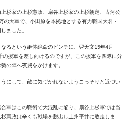
・山内上杉家の上杉憲政、扇谷上杉家の上杉朝定、古河公
8万の大軍で、小田原を本拠地とする有力戦国大名・
囲しました。
なるという絶体絶命のピンチに、翌天文15年4月
8千の援軍を差し向けるのですが、この援軍を四隊に分
杉勢の陣へ夜襲をかけます。
ようにして、敵に気づかれないようこっそりと近づい
連合軍はこの戦術で大混乱に陥り、扇谷上杉軍では当
上杉憲政は辛くも戦場を脱出し上州平井に敗走しま