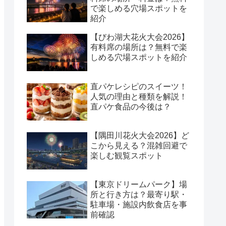
で楽しめる穴場スポットを
紹介
【びわ湖大花火大会2026】
有料席の場所は？無料で楽
しめる穴場スポットを紹介
直パケレシピのスイーツ！
人気の理由と種類を解説！
直パケ食品の今後は？
【隅田川花火大会2026】ど
こから見える？混雑回避で
楽しむ観覧スポット
【東京ドリームパーク】場
所と行き方は？最寄り駅・
駐車場・施設内飲食店を事
前確認