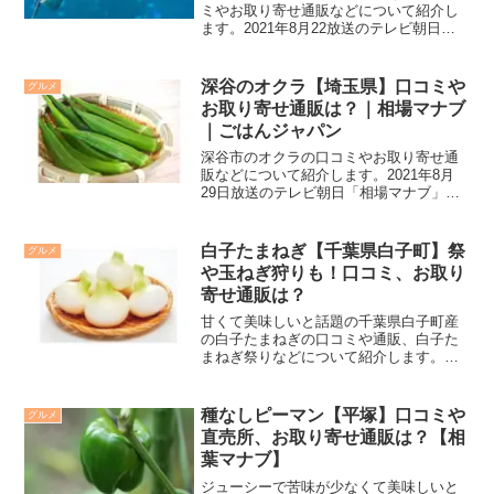
ミやお取り寄せ通販などについて紹介し
ます。2021年8月22放送のテレビ朝日
「相場マナブ」で、石川県のふぐの子糠
漬けとそれを使ったレシピが紹介されま
す。
深谷のオクラ【埼玉県】口コミや
グルメ
お取り寄せ通販は？｜相場マナブ
｜ごはんジャパン
深谷市のオクラの口コミやお取り寄せ通
販などについて紹介します。2021年8月
29日放送のテレビ朝日「相場マナブ」で
深谷市のオクラとそれを使ったレシピが
紹介されます。
白子たまねぎ【千葉県白子町】祭
グルメ
や玉ねぎ狩りも！口コミ、お取り
寄せ通販は？
甘くて美味しいと話題の千葉県白子町産
の白子たまねぎの口コミや通販、白子た
まねぎ祭りなどについて紹介します。テ
レビ朝日「相葉マナブ」「ごはんジャパ
ン」、テレビ東京「よじごじDays」でも
紹介されました。
種なしピーマン【平塚】口コミや
グルメ
直売所、お取り寄せ通販は？【相
葉マナブ】
ジューシーで苦味が少なくて美味しいと