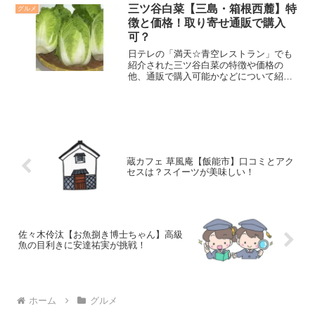
三ツ谷白菜【三島・箱根西麓】特
グルメ
徴と価格！取り寄せ通販で購入
可？
日テレの「満天☆青空レストラン」でも
紹介された三ツ谷白菜の特徴や価格の
他、通販で購入可能かなどについて紹介
します。
蔵カフェ 草風庵【飯能市】口コミとアク
セスは？スイーツが美味しい！
佐々木伶汰【お魚捌き博士ちゃん】高級
魚の目利きに安達祐実が挑戦！
ホーム
グルメ