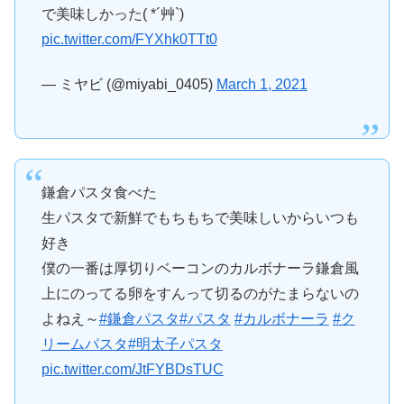
で美味しかった( *´艸`)
pic.twitter.com/FYXhk0TTt0
— ミヤビ (@miyabi_0405)
March 1, 2021
鎌倉パスタ食べた
生パスタで新鮮でもちもちで美味しいからいつも
好き
僕の一番は厚切りベーコンのカルボナーラ鎌倉風
上にのってる卵をすんって切るのがたまらないの
よねえ～
#鎌倉パスタ
#パスタ
#カルボナーラ
#ク
リームパスタ
#明太子パスタ
pic.twitter.com/JtFYBDsTUC