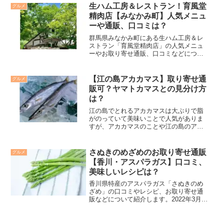
生ハム工房＆レストラン！育風堂
グルメ
精肉店【みなかみ町】人気メニュ
ーや通販、口コミは？
群馬県みなかみ町にある生ハム工房＆レ
ストラン「育風堂精肉店」の人気メニュ
ーやお取り寄せ通販、口コミなどについ
て紹介します。
【江の島アカカマス】取り寄せ通
グルメ
販可？ヤマトカマスとの見分け方
は？
江の島でとれるアカカマスは大ぶりで脂
がのっていて美味いことで人気がありま
すが、アカカマスのことや江の島のアカ
カマスが美味しい理由、ヤマトカマスと
の見分け方を紹介します。
さぬきのめざめのお取り寄せ通販
グルメ
【香川・アスパラガス】口コミ、
美味しいレシピは？
香川県特産のアスパラガス「さぬきのめ
ざめ」の口コミやレシピ、お取り寄せ通
販などについて紹介します。2022年3月5
日放送の「満天☆青空レストラン」で丸
亀市のさぬきのめざめが紹介されます。