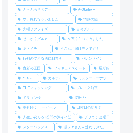
ぶらぶらサタデー
A-Studio＋
ウラ撮れちゃいました
情熱大陸
火曜サプライズ
台湾グルメ
せっかくグルメ
今夜くらべてみました
あさイチ
所さんお届けモノです！
行列のできる法律相談所
バレンタイン
食彩の王国
フィギュアスケート
屋形船
SDGs
カルディ
ミスタードーナツ
THEフィッシング
ブレイク前夜
ドラゴン桜
逆転人生
幸せ!ボンビーガール
日曜日の初耳学
人生が変わる1分間の深イイ話
ザワつく!金曜日
スターバックス
激レアさんを連れてきた。