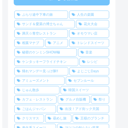
ぶらり途中下車の旅
人生の楽園
サンド＆愛菜の博士ちゃん
花火大会
満天☆青空レストラン
オモウマい店
相葉マナブ
アニメ
トレンドスイーツ
秘密のケンミンSHOW極
音楽
ケンタッキーフライドチキン
レシピ
帰れマンデー見っけ隊!!
よじごじDays
アミューズメント
セブンルール
じゅん散歩
韓国スイーツ
カフェ・レストラン
グルメ自販機
祭り
ごはんジャパン
出没！アド街ック天国
クリスマス
昼めし旅
王様のブランチ
進化系スイーツ
マツコの知らない世界