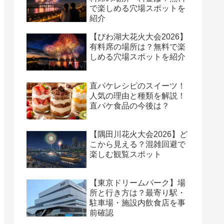
で楽しめる穴場スポットを
紹介
【びわ湖大花火大会2026】
有料席の場所は？無料で楽
しめる穴場スポットを紹介
直パケレシピのスイーツ！
人気の理由と種類を解説！
直パケ食品の今後は？
【隅田川花火大会2026】ど
こから見える？混雑回避で
楽しむ観覧スポット
【東京ドリームパーク】場
所と行き方は？最寄り駅・
駐車場・施設内飲食店を事
前確認