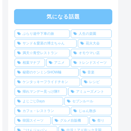
気になる話題
ぶらり途中下車の旅
人生の楽園
サンド＆愛菜の博士ちゃん
花火大会
満天☆青空レストラン
オモウマい店
相葉マナブ
アニメ
トレンドスイーツ
秘密のケンミンSHOW極
音楽
ケンタッキーフライドチキン
レシピ
帰れマンデー見っけ隊!!
アミューズメント
よじごじDays
セブンルール
カフェ・レストラン
じゅん散歩
韓国スイーツ
グルメ自販機
祭り
ごはんジャパン
出没！アド街ック天国