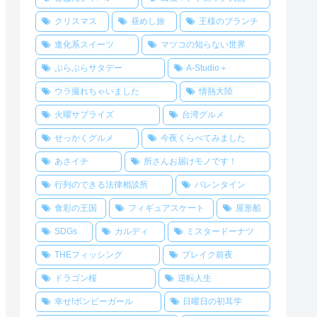
クリスマス
昼めし旅
王様のブランチ
進化系スイーツ
マツコの知らない世界
ぶらぶらサタデー
A-Studio＋
ウラ撮れちゃいました
情熱大陸
火曜サプライズ
台湾グルメ
せっかくグルメ
今夜くらべてみました
あさイチ
所さんお届けモノです！
行列のできる法律相談所
バレンタイン
食彩の王国
フィギュアスケート
屋形船
SDGs
カルディ
ミスタードーナツ
THEフィッシング
ブレイク前夜
ドラゴン桜
逆転人生
幸せ!ボンビーガール
日曜日の初耳学