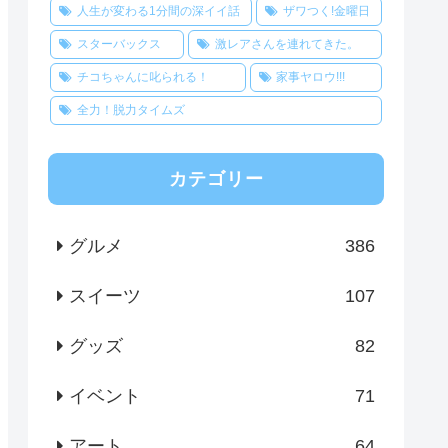
人生が変わる1分間の深イイ話
ザワつく!金曜日
スターバックス
激レアさんを連れてきた。
チコちゃんに叱られる！
家事ヤロウ!!!
全力！脱力タイムズ
カテゴリー
グルメ
386
スイーツ
107
グッズ
82
イベント
71
アート
64