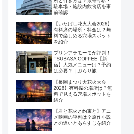
所と行き方は？最寄り駅・
駐車場・施設内飲食店を事
前確認
【いたばし花火大会2026】
有料席の場所・料金は？無
料で楽しめる穴場スポット
を紹介
プリンアラモーモが評判！
TSUBASA COFFEE【新
宿】人気メニューは？予約
は必要？｜ぶらり旅
【長岡まつり大花火大会
2026】有料席の場所は？無
料で見える穴場スポットを
紹介
【君と花火と約束と】アニ
メ映画の評判は？原作小説
との違いとあらすじを紹介