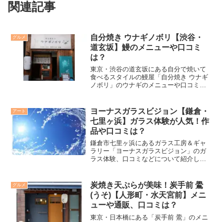
関連記事
自分焼き ウナギノボリ【渋谷・
グルメ
道玄坂】鰻のメニューや口コミ
は？
東京・渋谷の道玄坂にある自分で焼いて
食べるスタイルの鰻屋「自分焼き ウナギ
ノボリ」のウナギのメニューや口コミや
などについて紹介します。
ヨーナスガラスビジョン【鎌倉・
アート
七里ヶ浜】ガラス体験が人気！作
品や口コミは？
鎌倉市七里ヶ浜にあるガラス工房＆ギャ
ラリー「ヨーナスガラスビジョン」のガ
ラス体験、口コミなどについて紹介しま
す。
炭焼き天ぷらが美味！炭手前 鷽
グルメ
(うそ)【人形町・水天宮前】メニ
ューや通販、口コミは？
東京・日本橋にある「炭手前 鷽」のメニ