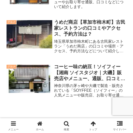
ューやお取り寄せ通販、口コミなどにつ
いて紹介します。
うめだ商店【草加市柿木町】古民
グルメ
家レストランの口コミやアクセ
ス、予約方法は？
埼玉県草加市柿木町にある古民家レスト
ラン「うめだ商店」の口コミや場所・ア
クセス、予約方法などについて紹介しま
す。2022年2月5日放送の日本テレビ「ぶ
らり途中下車の旅」でも紹介されまし
た。
コーヒー味の納豆！ソイフィー
グルメ
【湘南 ソイスタジオ｜大磯】販
売店やメニュー、通販、口コミ
は？
神奈川県の茅ヶ崎や大磯で製造・販売さ
れている「SOYFFEE（ソイフィー」の
人気メニューや販売店、お取り寄せ通
販、口コミなどについて紹介します。
matamata(マタマタ)【東京・湯島】口コ
メニュー
ホーム
検索
トップ
サイドバー