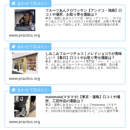
フルーツあんクロワッサン【アンドコ・池袋】口
コミや場所、お取り寄せ通販は？
東京・池袋にあるスイーツ店「&Co.（アンドコ）」のフル
ーツあんクロワッサンの口コミや店の場所、お取り寄せ通
販などについて紹介します。2022年2月26日放送の日本テ
レビ「ぶらり途中下車の旅」で紹介されました。
www.practics.org
しみこみフルーツチョコ｜メレドショコラが美味
しい！【春日】口コミやお取り寄せ通販は？
東京・春日にあるチョコレート専門店「メレ・ド・ショコ
ラ」のしみこみフルーツチョコの口コミや種類、店の場
所、お取り寄せ通販などについて紹介します。2022年2月
26日放送の日本テレビ「ぶらり途中下車の旅」で紹介され
ました。
www.practics.org
matamata(マタマタ)【東京・湯島】口コミや場
所、工芸作品の通販は？
東京・湯島にあるセレクトショップmatamata（マタマ
タ）の口コミや場所、作品の通販などについて紹介しま
す。2022年2月26日放送の日本テレビ「ぶらり途中下車の
旅」で紹介されました。
www.practics.org