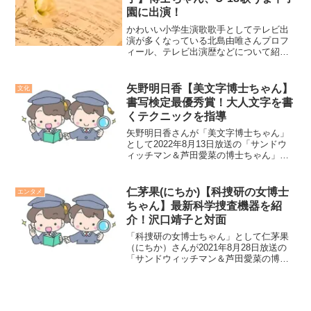
園に出演！
かわいい小学生演歌歌手としてテレビ出
演が多くなっている北島由唯さんプロフ
ィール、テレビ出演歴などについて紹介
します。2021年8月21日放送の「サンド
＆愛菜の博士ちゃん」に出演します。
矢野明日香【美文字博士ちゃん】
文化
書写検定最優秀賞！大人文字を書
くテクニックを指導
矢野明日香さんが「美文字博士ちゃん」
として2022年8月13日放送の「サンドウ
ィッチマン＆芦田愛菜の博士ちゃん」に
出演します。当日の授業内容などを紹介
します。
仁茅果(にちか)【科捜研の女博士
エンタメ
ちゃん】最新科学捜査機器を紹
介！沢口靖子と対面
「科捜研の女博士ちゃん」として仁茅果
（にちか）さんが2021年8月28日放送の
「サンドウィッチマン＆芦田愛菜の博士
ちゃん」に出演します。当日の授業内容
などを紹介します。