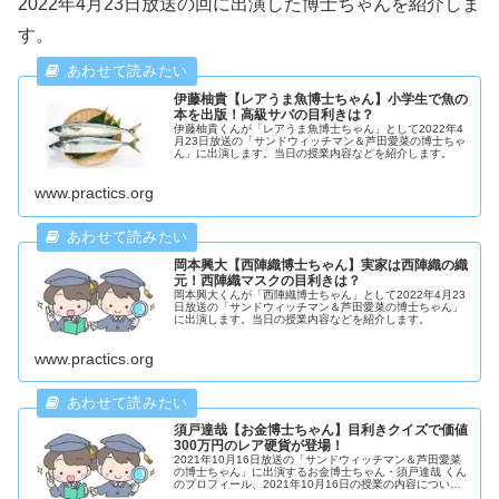
2022年4月23日放送の回に出演した博士ちゃんを紹介しま
す。
伊藤柚貴【レアうま魚博士ちゃん】小学生で魚の
本を出版！高級サバの目利きは？
伊藤柚貴くんが「レアうま魚博士ちゃん」として2022年4
月23日放送の「サンドウィッチマン＆芦田愛菜の博士ちゃ
ん」に出演します。当日の授業内容などを紹介します。
www.practics.org
岡本興大【西陣織博士ちゃん】実家は西陣織の織
元！西陣織マスクの目利きは？
岡本興大くんが「西陣織博士ちゃん」として2022年4月23
日放送の「サンドウィッチマン＆芦田愛菜の博士ちゃん」
に出演します。当日の授業内容などを紹介します。
www.practics.org
須戸達哉【お金博士ちゃん】目利きクイズで価値
300万円のレア硬貨が登場！
2021年10月16日放送の「サンドウィッチマン＆芦田愛菜
の博士ちゃん」に出演するお金博士ちゃん・須戸達哉 くん
のプロフィール、2021年10月16日の授業の内容について
紹介します。