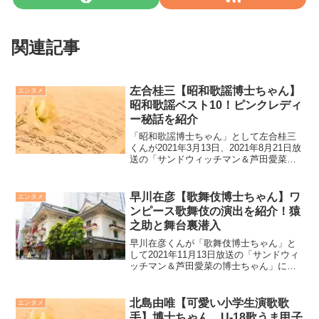
関連記事
左合桂三【昭和歌謡博士ちゃん】
エンタメ
昭和歌謡ベスト10！ピンクレディ
ー秘話を紹介
「昭和歌謡博士ちゃん」として左合桂三
くんが2021年3月13日、2021年8月21日放
送の「サンドウィッチマン＆芦田愛菜の
博士ちゃん」に出演しますが、博士ちゃ
んのことや当日の授業内容などについて
紹介します
早川在彦【歌舞伎博士ちゃん】ワ
エンタメ
ンピース歌舞伎の演出を紹介！猿
之助と舞台裏潜入
早川在彦くんが「歌舞伎博士ちゃん」と
して2021年11月13日放送の「サンドウィ
ッチマン＆芦田愛菜の博士ちゃん」に出
演します。当日の授業内容などを紹介し
ます。
北島由唯【可愛い小学生演歌歌
エンタメ
手】博士ちゃん、U-18歌うま甲子