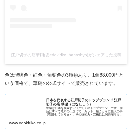
江戸切子の店華硝(@edokiriko_hanashyo)がシェアした投稿
色は瑠璃色・紅色・葡萄色の3種類あり、1個88,000円と
いう価格で、華硝の公式サイトで販売されています。
日本を代表する江戸切子のトップブランド 江戸
切子の店 華硝（はなしょう）
華硝は日本を代表する江戸切子のトップブランドです。作
品はすべて亀戸の工房にて、カット、磨きともに職人の手
で制作しております。その技術力・芸術性は洞爺湖サミッ
トに用いられるなど、世界中の方々から高い評価をいただ
いております。
www.edokiriko.co.jp