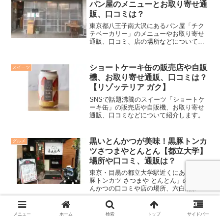
パン屋のメニューとお取り寄せ通
販、口コミは？
東京都八王子南大沢にあるパン屋「チク
テベーカリー」のメニューやお取り寄せ
通販、口コミ、店の場所などについて紹
介します。2022年3月12日放送の「出
没！アド街ック天国」で紹介されます。
ショートケーキ缶の販売店や自販
スイーツ
機、お取り寄せ通販、口コミは？
【リゾッテリア ガク】
SNSで話題沸騰のスイーツ「ショートケ
ーキ缶」の販売店や自販機、お取り寄せ
通販、口コミなどについて紹介します。
黒いとんかつが美味！黒豚トンカ
グルメ
ツさつまやとんとん【都立大学】
場所や口コミ、通販は？
東京・目黒の都立大学駅近くにある「黒
豚トンカツ さつまや とんとん」の黒いと
んかつの口コミや店の場所、六白黒豚の
お取り寄せ通販などについて紹介しま
す。
メニュー
ホーム
検索
トップ
サイドバー