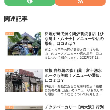
関連記事
料理が舟で届く囲炉裏焼き店【ひ
グルメ
な鳥山・八王子】メニューや店の
場所、口コミは？
東京・八王子の囲炉裏焼き店「ひな鳥
山」のコースメニューや店の場所、口コ
ミについて紹介します。2022年3月12日
放送の「出没！アド街ック天国」で紹介
されます。
箱根 自然薯の森 山薬｜富士湧水
グルメ
ポークも美味！メニューや通販、
口コミは？
神奈川・箱根にある自然薯料理店「箱根
自然薯の森 山薬」のメニューやお取り寄
せ通販、口コミなどについて紹介しま
す。
チクテベーカリー【南大沢】行列
グルメ